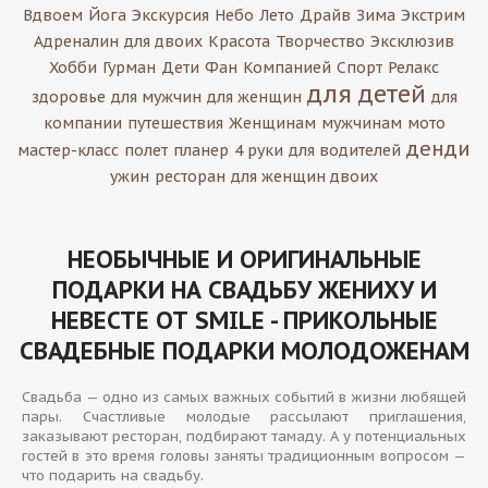
Вдвоем
Йога
Экскурсия
Небо
Лето
Драйв
Зима
Экстрим
Адреналин
для двоих
Красота
Творчество
Эксклюзив
Хобби
Гурман
Дети
Фан
Компанией
Спорт
Релакс
для детей
здоровье
для мужчин
для женщин
для
компании
путешествия
Женщинам
мужчинам
мото
денди
мастер-класс
полет
планер
4 руки
для водителей
ужин
ресторан
для женщин двоих
НЕОБЫЧНЫЕ И ОРИГИНАЛЬНЫЕ
ПОДАРКИ НА СВАДЬБУ ЖЕНИХУ И
НЕВЕСТЕ ОТ SMILE - ПРИКОЛЬНЫЕ
СВАДЕБНЫЕ ПОДАРКИ МОЛОДОЖЕНАМ
Свадьба — одно из самых важных событий в жизни любящей
пары. Счастливые молодые рассылают приглашения,
заказывают ресторан, подбирают тамаду. А у потенциальных
гостей в это время головы заняты традиционным вопросом —
что подарить на свадьбу.