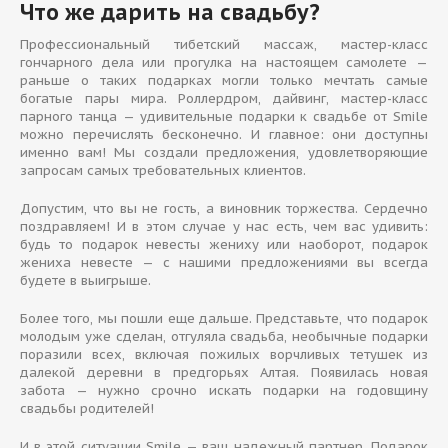
Что же дарить на свадьбу?
Профессиональный тибетский массаж, мастер-класс
гончарного дела или прогулка на настоящем самолете —
раньше о таких подарках могли только мечтать самые
богатые пары мира. Роллердром, дайвинг, мастер-класс
парного танца — удивительные подарки к свадьбе от Smile
можно перечислять бесконечно. И главное: они доступны
именно вам! Мы создали предложения, удовлетворяющие
запросам самых требовательных клиентов.
Допустим, что вы не гость, а виновник торжества. Сердечно
поздравляем! И в этом случае у нас есть, чем вас удивить:
будь то подарок невесты жениху или наоборот, подарок
жениха невесте — с нашими предложениями вы всегда
будете в выигрыше.
Более того, мы пошли еще дальше. Представьте, что подарок
молодым уже сделан, отгуляла свадьба, необычные подарки
поразили всех, включая пожилых ворчливых тетушек из
далекой деревни в предгорьях Алтая. Появилась новая
забота — нужно срочно искать подарки на годовщину
свадьбы родителей!
И в этой ситуации Smile — ваш надежный партнер. Подарок