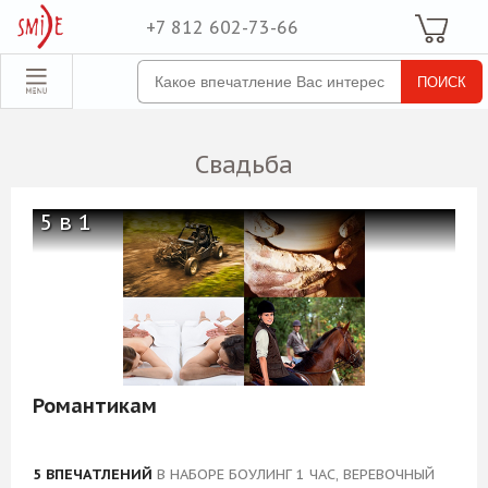
+7 812 602-73-66
Ваша Корзина
Для неё
обрать набор
Все наборы
Свадьба
Для него
Для двоих
5 в 1
Экстрим
SPA
По поводу
ля компании
Романтикам
товые наборы
рпоративные
5 ВПЕЧАТЛЕНИЙ
В НАБОРЕ БОУЛИНГ 1 ЧАС, ВЕРЕВОЧНЫЙ