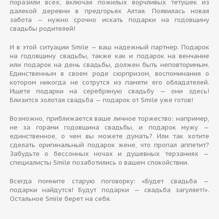
поразили всех, включая пожилых ворчливых тетушек из
далекой деревни в предгорьях Алтая. Появилась новая
забота — нужно срочно искать подарки на годовщину
свадьбы родителей!
И в этой ситуации Smile — ваш надежный партнер. Подарок
на годовщину свадьбы, также как и подарок на венчание
или подарок на день свадьбы, должен быть неповторимым.
Единственным в своем роде сюрпризом, воспоминания о
котором никогда не сотрутся из памяти его обладателей.
Ищете подарки на серебряную свадьбу — они здесь!
Близится золотая свадьба — подарок от Smile уже готов!
Возможно, приближается ваше личное торжество: например,
не за горами годовщина свадьбы, и подарок мужу —
единственное, о чем вы можете думать? Или так хотите
сделать оригинальный подарок жене, что пропал аппетит?
Забудьте о бессонных ночах и душевных терзаниях —
специалисты Smile позаботились о вашем спокойствии.
Всегда помните старую поговорку: «Будет свадьба —
подарки найдутся! Будут подарки — свадьба загуляет!».
Остальное Smile берет на себя.