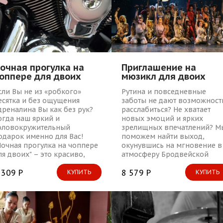
очная прогулка на
Приглашение на
оппере для двоих
мюзикл для двоих
сли Вы не из «робкого»
Рутина и повседневные
есятка и без ощущения
заботы не дают возможност
дреналина Вы как без рук?
расслабиться? Не хватает
огда наш яркий и
новых эмоций и ярких
оловокружительный
зрелищных впечатлений? М
одарок именно для Вас!
поможем найти выход,
Ночная прогулка на чоппере
окунувшись на мгновение в
ля двоих" – это красиво,
атмосферу Бродвейской
рко, неординарно.
легкости и теплоты!
 309 Р
8 579 Р
КУПИТЬ
КУПИТЬ