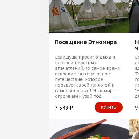
Посещение Этномира
Н
ч
Если душа просит отдыха и
Е
новых интересных
д
впечатлений, то самое время
а
отправиться в сказочное
Т
путешествие, которое
г
порадует своей теплотой и
п
самобытностью! "Этномир" —
"
огромный музей под
д
открытым небом.
я
7 349 Р
9
КУПИТЬ