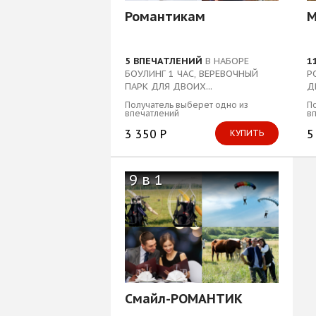
Блог
Романтикам
М
5 ВПЕЧАТЛЕНИЙ
В НАБОРЕ
1
БОУЛИНГ 1 ЧАС, ВЕРЕВОЧНЫЙ
Р
ПАРК ДЛЯ ДВОИХ...
Д
Д
Получатель выберет одно из
По
впечатлений
в
3 350 Р
5
КУПИТЬ
9 в 1
Смайл-РОМАНТИК