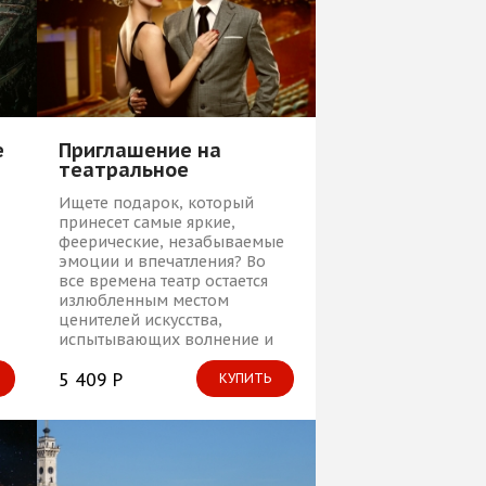
е
Приглашение на
театральное
представление
Ищете подарок, который
принесет самые яркие,
феерические, незабываемые
эмоции и впечатления? Во
все времена театр остается
излюбленным местом
ценителей искусства,
испытывающих волнение и
трепет перед актерской игрой
и захватывающими сюжетами
5 409 Р
КУПИТЬ
и
спектаклей.