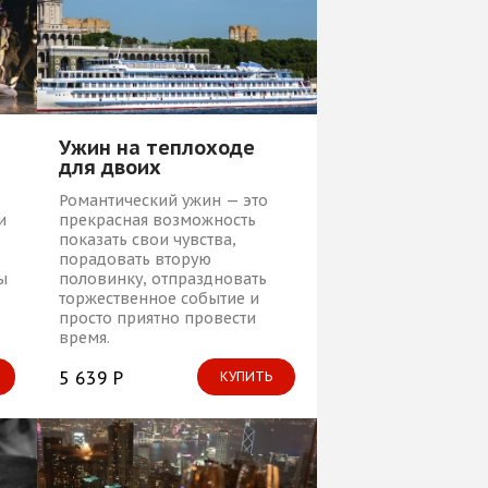
Ужин на теплоходе
для двоих
Романтический ужин — это
и
прекрасная возможность
показать свои чувства,
порадовать вторую
ы
половинку, отпраздновать
торжественное событие и
просто приятно провести
время.
5 639 Р
КУПИТЬ