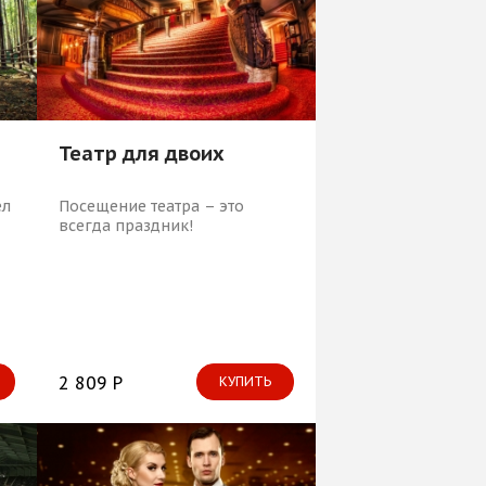
мольбертом, кистями,
красками и бокалом вина.
Театр для двоих
ел
Посещение театра – это
всегда праздник!
2 809 Р
КУПИТЬ