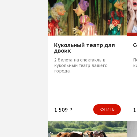
Кукольный театр для
С
двоих
2 билета на спектакль в
П
кукольный театр вашего
к
города.
1 509 Р
1
КУПИТЬ