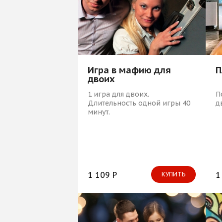
Игра в мафию для
П
двоих
1 игра для двоих.
П
Длительность одной игры 40
д
минут.
1 109 Р
1
КУПИТЬ