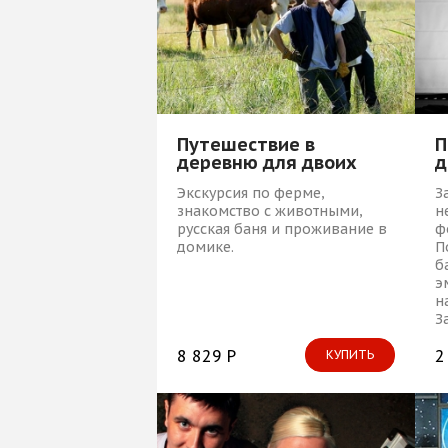
П
Путешествие в
д
деревню для двоих
З
Экскурсия по ферме,
н
знакомство с животными,
ф
русская баня и проживание в
П
домике.
б
э
н
З
с
п
2
8 829 Р
КУПИТЬ
р
т