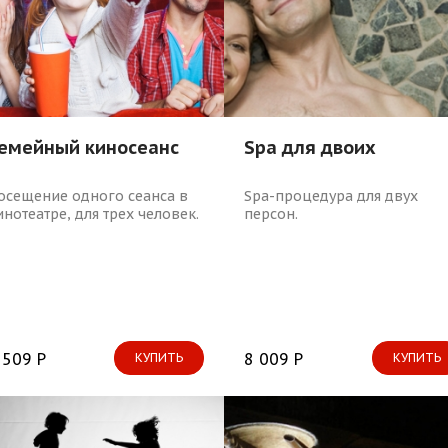
емейный киносеанс
Spa для двоих
осещение одного сеанса в
Spa-процедура для двух
инотеатре, для трех человек.
персон.
 509 Р
8 009 Р
КУПИТЬ
КУПИТЬ