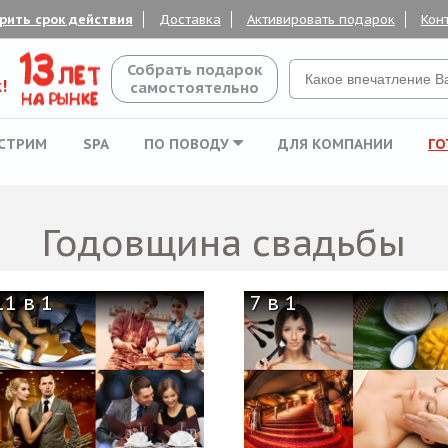
рить срок действия
Доставка
Активировать подарок
Кон
Собрать подарок
!
самостоятельно
СТРИМ
SPA
ПО ПОВОДУ
ДЛЯ КОМПАНИИ
ГО
Годовщина свадьбы
11 в 1
7 в 1