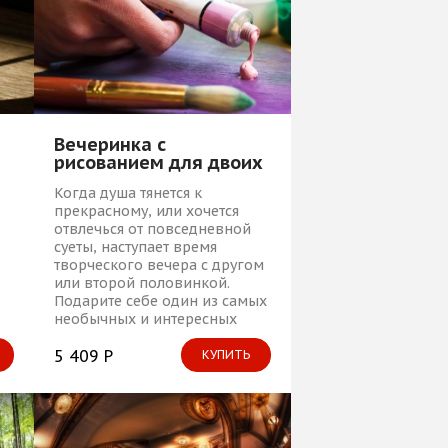
Вечеринка с
рисованием для двоих
Когда душа тянется к
прекрасному, или хочется
отвлечься от повседневной
суеты, наступает время
творческого вечера с другом
или второй половинкой.
Подарите себе один из самых
необычных и интересных
вечеров: приглашаем в
самую настоящую арт-студию,
5 409 Р
КУПИТЬ
где можно полностью
раскрыть свой творческий
потенциал и отлично
провести вечер в компании с
близким человеком,