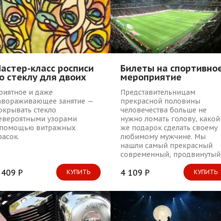
астер-класс росписи
Билеты на спортивно
о стеклу для двоих
мероприятие
риятное и даже
Представительницам
авораживающее занятие —
прекрасной половины
окрывать стекло
человечества больше не
евероятными узорами
нужно ломать голову, какой
 помощью витражных
же подарок сделать своему
расок.
любимому мужчине. Мы
нашли самый прекрасный
современный, продвинутый
способ, который поможет
 409 Р
Вам и вашим близким
4 109 Р
КУПИТЬ
КУПИТЬ
увидеть самые интересные 
популярные события в мире
спорта.