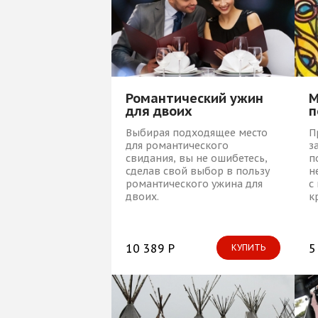
Романтический ужин
М
для двоих
п
Выбирая подходящее место
П
для романтического
з
свидания, вы не ошибетесь,
п
сделав свой выбор в пользу
н
романтического ужина для
с
двоих.
к
10 389 Р
5
КУПИТЬ