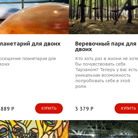
ланетарий для двоих
Веревочный парк для
двоих
осещение планетария для
Кто хоть раз в жизни не хот
воих
бы почувствовать себя
Тарзаном? Теперь у вас есть
уникальная возможность
попробовать себя в этой
роли.
 889 Р
3 379 Р
КУПИТЬ
КУПИТЬ