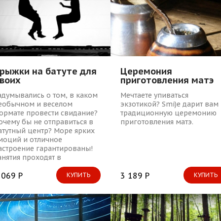
рыжки на батуте для
Церемония
воих
приготовления матэ
для двоих
адумывались о том, в каком
Мечтаете упиваться
еобычном и веселом
экзотикой? Smi)e дарит вам
ормате провести свидание?
традиционную церемонию
очему бы не отправиться в
приготовления матэ.
атутный центр? Море ярких
моций и отличное
астроение гарантированы!
анятия проходят в
пециализированном
омещении под
 069 Р
3 189 Р
КУПИТЬ
КУПИТЬ
уководством опытного
ренера, занятие в группе.